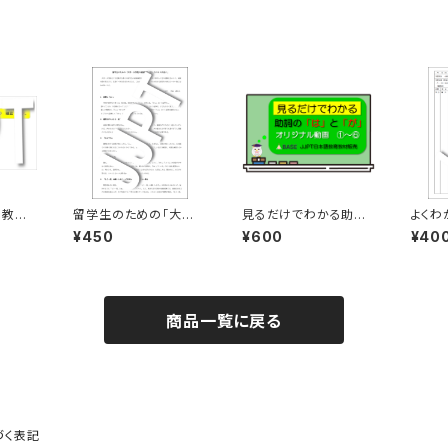
ン教材
留学生のための「大学・
見るだけでわかる助詞
よくわ
語２課
大学院の面接試験の答
の「は」と「が」の６つの
教案 みん日本48課「～
¥450
¥600
¥40
」
え方（話し方）！21の方
使い方、動画①～⑥～
（さ）
法！」
日本語教師・留学生用
レゼン
商品一覧に戻る
づく表記