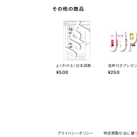
その他の商品
よくわかる！日本語教育
音声付きプレゼ
教案 みん日14課「て形」
「みんなの日本
¥500
¥250
の導入・作り方・練習&
～は何の～ですか
プレゼン
プライバシーポリシー
特定商取引法に基