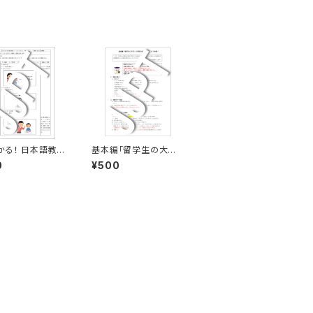
かる！ 日本語教育
基本編「留学生の大学・
大学院の面接対策」こ
0
¥500
せます」の導入&プ
れで合格！改訂版 PD
F